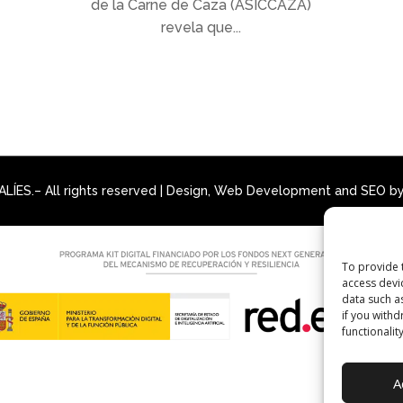
de la Carne de Caza (ASICCAZA)
revela que...
LÍES.– All rights reserved | Design, Web Development and SEO b
To provide 
access devi
data such as
if you withd
functionality
A