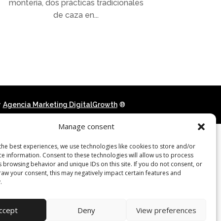
montería, dos prácticas tradicionales
de caza en...
y
Agencia Marketing DigitalGrowth
®
Manage consent
the best experiences, we use technologies like cookies to store and/or
ce information. Consent to these technologies will allow us to process
 browsing behavior and unique IDs on this site. If you do not consent, or
raw your consent, this may negatively impact certain features and
.
ccept
Deny
View preferences